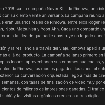
en 2018 con la campaña Never Still de Rimowa, una inici
ó con su ciento veinte aniversario. La campaña reunió 
ue eran usuarios reales de Rimowa, entre ellos Roger Fed
h, Nobu Matsuhisa y Yoon Ahn. Cada uno compartió un 
 torno a la idea de que nadie construye un legado qued
ción y la resiliencia a través del viaje, Rimowa apeló a u
más allá del producto. La campaña se lanzó primero en 
ropios iconos, aprovechando sus enormes audiencias, 
anales de Rimowa, los medios pagados, los cines, el ent
 exterior. La conversación orquestada llegó a más de ci
 semanas, con tasas de finalización de vídeo muy por 
 cientos de millones de impresiones ganadas. El tráfico
l subió y las visitas orgánicas crecieron a tres dígitos.