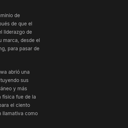
uminio de
pués de que el
l liderazgo de
u marca, desde el
ing, para pasar de
owa abrió una
tituyendo sus
ráneo y más
física fue de la
ara el ciento
n llamativa como