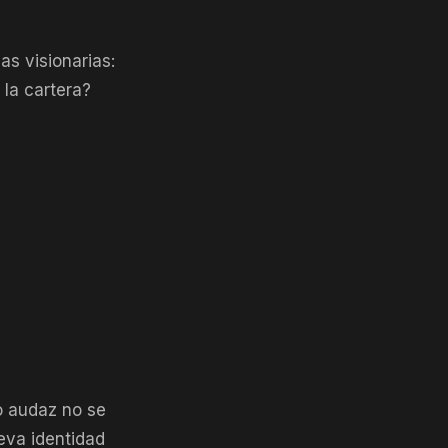
s visionarias:
 la cartera?
o audaz no se
eva identidad