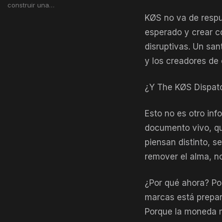
construir una…
KØS no va de respu
esperado y crear c
disruptivas. Un san
y los creadores de 
¿Y The KØS Dispatc
Esto no es otro inf
documento vivo, qu
piensan distinto, s
remover el alma, n
¿Por qué ahora? Po
marcas está prepar
Porque la moneda m