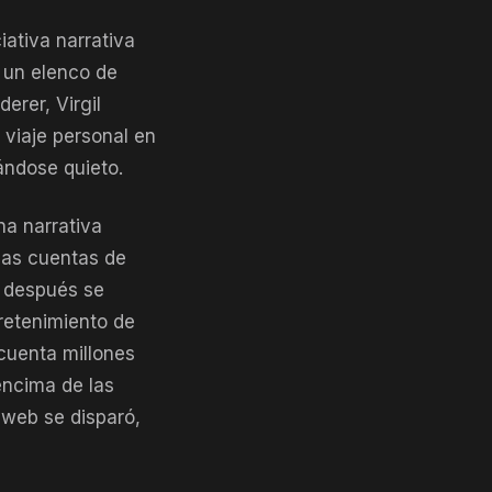
ativa narrativa
a un elenco de
erer, Virgil
viaje personal en
ándose quieto.
na narrativa
las cuentas de
y después se
retenimiento de
ncuenta millones
encima de las
 web se disparó,