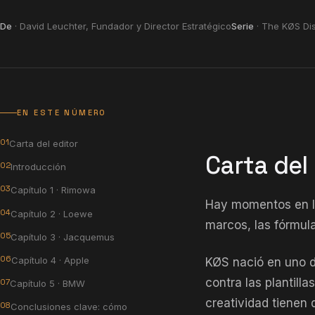
De
· David Leuchter, Fundador y Director Estratégico
Serie
· The KØS Di
EN ESTE NÚMERO
Carta del editor
Carta del
Introducción
Capítulo 1 · Rimowa
Hay momentos en la
Capítulo 2 · Loewe
marcos, las fórmula
Capítulo 3 · Jacquemus
Capítulo 4 · Apple
KØS nació en uno 
contra las plantill
Capítulo 5 · BMW
creatividad tienen 
Conclusiones clave: cómo