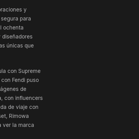
oraciones y
 segura para
el ochenta
 y diseñadores
zas únicas que
ula con Supreme
a con Fendi puso
mágenes de
, con influencers
ida de viaje con
 set, Rimowa
 ver la marca