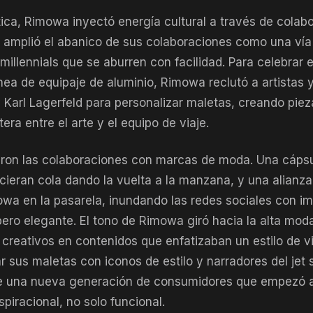
tica, Rimowa inyectó energía cultural a través de colab
a amplió el abanico de sus colaboraciones como una vía
illennials que se aburren con facilidad. Para celebrar 
ínea de equipaje de aluminio, Rimowa reclutó a artistas
 Karl Lagerfeld para personalizar maletas, creando pie
era entre el arte y el equipo de viaje.
aron las colaboraciones con marcas de moda. Una cáps
icieran cola dando la vuelta a la manzana, y una alianz
wa en la pasarela, inundando las redes sociales con i
ero elegante. El tono de Rimowa giró hacia la alta moda
creativos en contenidos que enfatizaban un estilo de v
ar sus maletas con iconos de estilo y narradores del jet
re una nueva generación de consumidores que empezó a
piracional, no solo funcional.