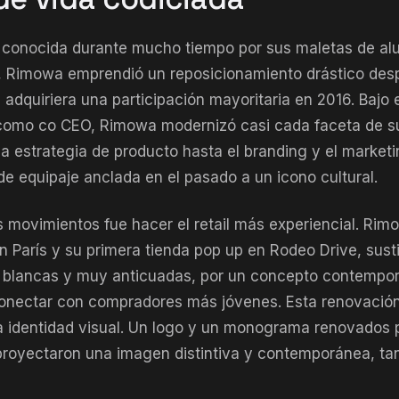
conocida durante mucho tiempo por sus maletas de al
, Rimowa emprendió un reposicionamiento drástico des
adquiriera una participación mayoritaria en 2016. Bajo e
como co CEO, Rimowa modernizó casi cada faceta de s
la estrategia de producto hasta el branding y el market
de equipaje anclada en el pasado a un icono cultural.
s movimientos fue hacer el retail más experiencial. Rim
n París y su primera tienda pop up en Rodeo Drive, sus
y blancas y muy anticuadas, por un concepto contempo
conectar con compradores más jóvenes. Esta renovación 
identidad visual. Un logo y un monograma renovados p
 proyectaron una imagen distintiva y contemporánea, ta