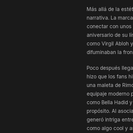
Más allá de la esté
narrativa. La marc
conectar con unos m
aniversario de su l
como Virgil Abloh y
difuminaban la front
Poco después lleg
hizo que los fans h
una maleta de Rimo
equipaje moderno p
como Bella Hadid y 
propósito. Al asoci
generó intriga ent
como algo cool y as