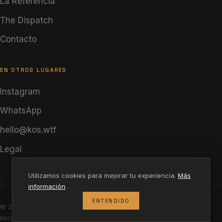
La Referencia
The Dispatch
Contacto
EN OTROS LUGARES
Instagram
WhatsApp
hello@kos.wtf
Legal
Utilizamos cookies para mejorar tu experiencia.
Más
información
.
ENTENDIDO
©
2026
Happytality OÜ. Hecho con fuego para quienes desafían la
norma.